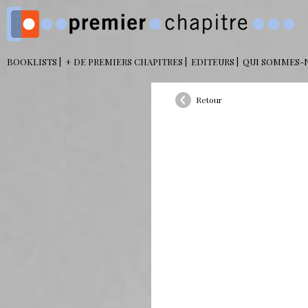
BOOKLISTS
+ DE PREMIERS CHAPITRES
EDITEURS
QUI SOMMES-
Retour