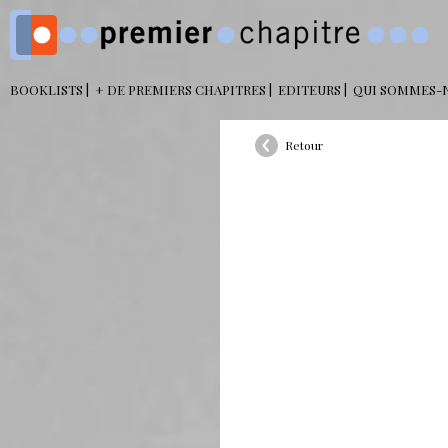
BOOKLISTS
+ DE PREMIERS CHAPITRES
EDITEURS
QUI SOMMES-
Retour