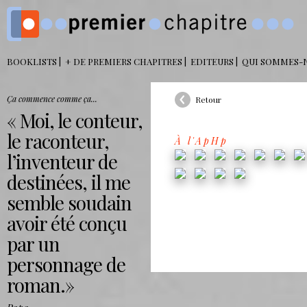
BOOKLISTS
+ DE PREMIERS CHAPITRES
EDITEURS
QUI SOMMES-
Ça commence comme ça...
Retour
Moi, le conteur,
le raconteur,
À l'ApHp
l’inventeur de
destinées, il me
semble soudain
avoir été conçu
par un
personnage de
roman.