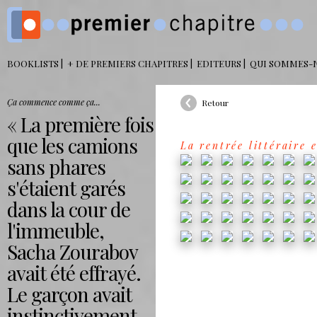
BOOKLISTS
+ DE PREMIERS CHAPITRES
EDITEURS
QUI SOMMES-
Ça commence comme ça...
Retour
La première fois
que les camions
La rentrée littéraire 
sans phares
s'étaient garés
dans la cour de
l'immeuble,
Sacha Zourabov
avait été effrayé.
Le garçon avait
instinctivement