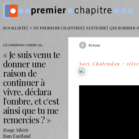
BOOKLISTS
+ DE PREMIERS CHAPITRES
EDITEURS
QUI SOMMES-
Ça commence comme ça...
Retour
Je suis venu te
donner une
Sorj Chalendon : séle
raison de
continuer à
vivre, déclara
l'ombre, et c'est
ainsi que tu me
remercies ?
Rouge Sibérie
Sam Eastland