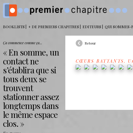
BOOKLISTS
+ DE PREMIERS CHAPITRES
EDITEURS
QUI SOMMES-
Ça commence comme ça...
Retour
En somme, un
contact ne
CŒURS BATTANTS. Une 
s’établira que si
tous deux se
trouvent
stationner assez
longtemps dans
le même espace
clos.